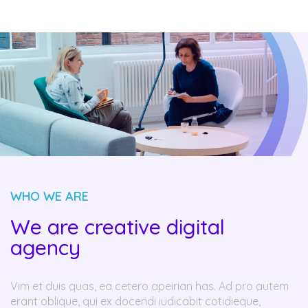
WHO WE ARE
We are creative digital
agency
Vim et duis quas, ea cetero apeirian has. Ad pro autem
erant oblique, qui ex docendi iudicabit cotidieque,