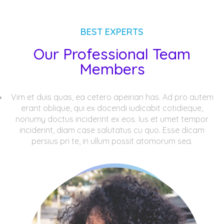
BEST EXPERTS
Our Professional Team
Members
Vim et duis quas, ea cetero apeirian has. Ad pro autem
erant oblique, qui ex docendi iudicabit cotidieque,
nonumy doctus inciderint ex eos. Ius et umet tempor
inciderint, diam case salutatus cu quo. Esse dicam
persius pri te, in ullum possit atomorum sea.