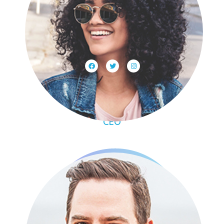
Annie Doe​
CEO