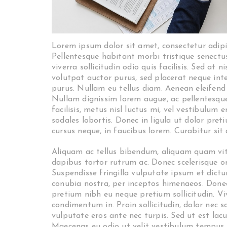
Lorem ipsum dolor sit amet, consectetur adipisc
Pellentesque habitant morbi tristique senectu
viverra sollicitudin odio quis facilisis. Sed at
volutpat auctor purus, sed placerat neque int
purus. Nullam eu tellus diam. Aenean eleifend
Nullam dignissim lorem augue, ac pellentesque 
facilisis, metus nisl luctus mi, vel vestibulum e
sodales lobortis. Donec in ligula ut dolor pretiu
cursus neque, in faucibus lorem. Curabitur sit
Aliquam ac tellus bibendum, aliquam quam vitae
dapibus tortor rutrum ac. Donec scelerisque orc
Suspendisse fringilla vulputate ipsum et dictu
conubia nostra, per inceptos himenaeos. Done
pretium nibh eu neque pretium sollicitudin. V
condimentum in. Proin sollicitudin, dolor nec s
vulputate eros ante nec turpis. Sed ut est lacus
Maecenas eu odio ut velit vestibulum tempus. 