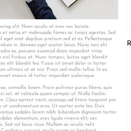
ing elit. Nam iaculis at eros nec lacinia.
s et netus et malesuada fames ac turpis egestas. Sed
 nisl eget erat dapibus pretium sed et ex. Pellentesque
R
erdum in. Aenean eget auctor lacus. Nunc non elit
 odio ex, posuere euismod diam imperdiet vitae.
nisl finibus et. Nunc tempor, lectus eget blandit
ros elit blandit leo. Fusce sit amet dolor in tortor
m ultrices ut at nisi. Proin sed mollis tellus. In eu
 amet mauris id tortor imperdiet scelerisque.
, convallis lorem. Proin pulvinar purus libero, quis
i est, at vehicula quam semper ut. Nulla facilisi.
m. Class aptent taciti sociosqu ad litora torquent per
c ut condimentum eros. Ut auctor ante leo. Duis
ivamus sodales lorem nibh, bibendum dignissim tortor
odales elementum, eros ligula viverra elit, nec
. Sed vel lacus risus. Nullam ac iaculis velit.
Curabitur suscipit iaculis quam ac hendrerit.