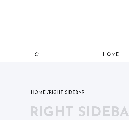
Skip
to
content
HOME
HOME
RIGHT SIDEBAR
RIGHT SIDEB